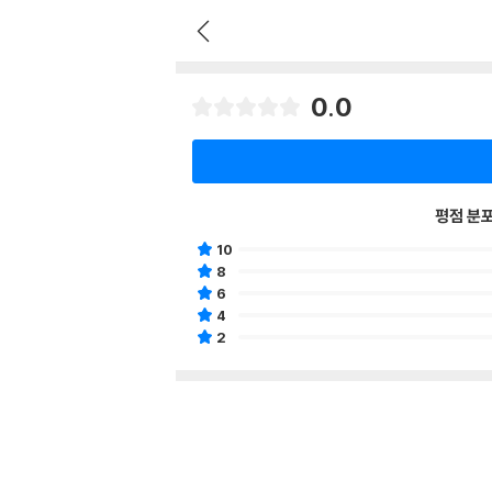
0.0
평점 분
10
8
6
4
2