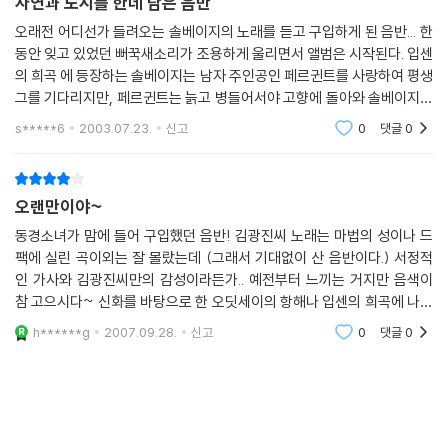
자연과 도시를 한데 담은 음반
오래전 어디선가 들려오는 솔베이지의 노래를 듣고 구입하게 된 음반... 한
동안 잊고 있었던 뻐꾹새소리가 조용하게 울리면서 앨범은 시작된다. 입센
의 희곡 에 등장하는 솔베이지는 남자 주인공인 페르귄트를 사랑하여 평생
그를 기다리지만, 페르귄트는 늙고 병들어서야 고향에 돌아와 솔베이지의
품에 안겨 숨을 거둔다. 그러한 줄거리처럼 '솔베이지의 노래'의 가사는 말
s*****6
2003.07.23.
신고
0
댓글
0
그대로 솔
오랜만이야~
동경소녀가 맘에 들어 구입했던 음반! 김광진씨 노래는 마법의 성이나 드
팩에 실린 곡이외는 잘 몰랐는데 (그래서 기대없이 산 음반이다.) 서정적
인 가사와 김광진씨만의 감성이라든가.. 예전부터 느끼는 거지만 음색이
참 고으시다~ 신화를 바탕으로 한 오딧세이의 항해나 입센의 희곡에 나오
는 여주인공 솔베이지의 노래는 그만의 느낌으로 재해석했다. 신나는 느낌
h******g
2007.09.28.
신고
0
댓글
0
의 비타민도