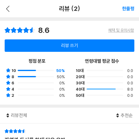
리뷰 (2)
한줄평
8.6
혜택 및 유의사항
리뷰 쓰기
평점 분포
연령대별 평균 점수
10
50%
10대
0.0
8
50%
20대
0.0
6
0%
30대
0.0
4
0%
40대
8.0
2
0%
50대
0.0
리뷰전체
추천순