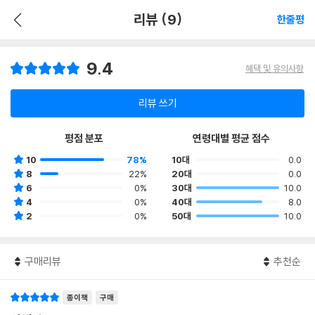
리뷰 (9)
한줄평
9.4
혜택 및 유의사항
리뷰 쓰기
평점 분포
연령대별 평균 점수
10
78%
10대
0.0
8
22%
20대
0.0
6
0%
30대
10.0
4
0%
40대
8.0
2
0%
50대
10.0
구매리뷰
추천순
종이책
구매