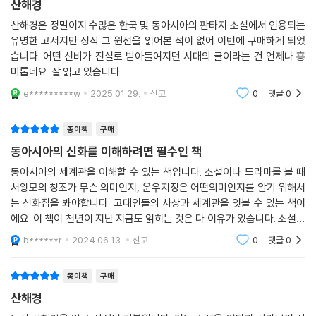
산해경
산해경은 정말이지 수많은 한국 및 동아시아의 판타지 소설에서 인용되는
유명한 고서지만 정작 그 원전을 읽어본 적이 없어 이번에 구매하게 되었
습니다. 어떤 신비가 진실로 받아들여지던 시대의 글이라는 건 언제나 흥
미롭네요. 잘 읽고 있습니다.
e*********w
2025.01.29.
신고
0
댓글
0
종이책
구매
동아시아의 신화를 이해하려면 필수인 책
동아시아의 세계관을 이해할 수 있는 책입니다. 소설이나 드라마를 볼 때
서왕모의 청조가 무슨 의미인지, 운우지정은 어떤의미인지를 알기 위해서
는 신화집을 봐야합니다. 고대인들의 사상과 세계관을 엿볼 수 있는 책이
에요. 이 책이 천년이 지난 지금도 읽히는 것은 다 이유가 있습니다. 소설작
가 지망생들에게 추천합니다.
b******r
2024.06.13.
신고
0
댓글
0
종이책
구매
산해경