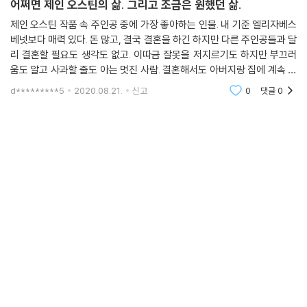
어쩌면 제인 오스틴의 삶. 그리고 조금은 원했던 삶.
제인 오스틴 작품 속 주인공 중에 가장 좋아하는 인물. 내 기준 엘리자베스
베넷보다 매력 있다. 돈 많고, 결국 결혼을 하긴 하지만 다른 주인공들과 달
리 결혼할 필요도 생각도 없고. 이따금 잘못을 저지르기도 하지만 부끄러
움도 알고 사과할 줄도 아는 멋진 사람. 결혼해서도 아버지랑 집에 계속 같
이 살게 된 것도 너무 좋다.제인 오스틴도 에마를 가장 좋아한다고 했지. 제
d*********5
2020.08.21.
신고
0
댓글
0
인 언니랑