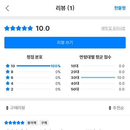
리뷰 (1)
한줄평
10.0
혜택 및 유의사항
리뷰 쓰기
평점 분포
연령대별 평균 점수
10
100%
10대
0.0
8
0%
20대
0.0
6
0%
30대
10.0
4
0%
40대
0.0
2
0%
50대
0.0
구매리뷰
추천순
종이책
구매