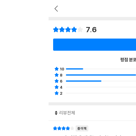
7.6
평점 분
10
8
6
4
2
리뷰전체
종이책