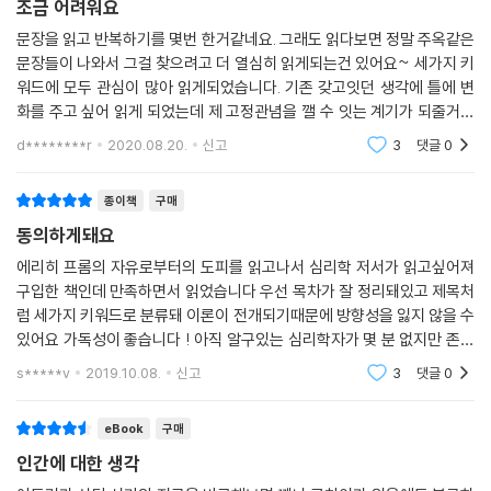
조금 어려워요
문장을 읽고 반복하기를 몇번 한거같네요. 그래도 읽다보면 정말 주옥같은
문장들이 나와서 그걸 찾으려고 더 열심히 읽게되는건 있어요~ 세가지 키
워드에 모두 관심이 많아 읽게되었습니다. 기존 갖고잇던 생각에 틀에 변
화를 주고 싶어 읽게 되었는데 제 고정관념을 깰 수 잇는 계기가 되줄거같
아요.사람이라면 누구나 갖게 되는 열등감과 인정욕구, 허영심이라는 심적
d********r
2020.08.20.
신고
3
댓글
0
상태가 무엇이 본
종이책
구매
동의하게돼요
에리히 프롬의 자유로부터의 도피를 읽고나서 심리학 저서가 읽고싶어져
구입한 책인데 만족하면서 읽었습니다 우선 목차가 잘 정리돼있고 제목처
럼 세가지 키워드로 분류돼 이론이 전개되기때문에 방향성을 잃지 않을 수
있어요 가독성이 좋습니다 ! 아직 알구있는 심리학자가 몇 분 없지만 존경
하는 분으로 남을 것 같아요 인간이 사회의 영향을 받아 형성된다는 이론
s*****v
2019.10.08.
신고
3
댓글
0
에 여러 반론의 가
eBook
구매
인간에 대한 생각