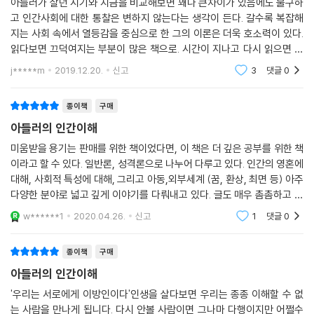
아들러가 살던 시기와 지금을 비교해보면 꽤나 큰차이가 있음에도 불구하
고 인간사회에 대한 통찰은 변하지 않는다는 생각이 든다. 갈수록 복잡해
지는 사회 속에서 열등감을 중심으로 한 그의 이론은 더욱 호소력이 있다.
읽다보면 끄덕여지는 부분이 많은 책으로. 시간이 지나고 다시 읽으면 더
많은 것을 느낄수 있으리라 기대된다. 나 자신에 대해서도 되짚을 수 있었
j*****m
2019.12.20.
신고
3
댓글
0
다
종이책
구매
아들러의 인간이해
미움받을 용기는 판매를 위한 책이었다면, 이 책은 더 깊은 공부를 위한 책
이라고 할 수 있다. 일반론, 성격론으로 나누어 다루고 있다. 인간의 영혼에
대해, 사회적 특성에 대해, 그리고 아동,외부세계 (꿈, 환상, 최면 등) 아주
다양한 분야로 넓고 깊게 이야기를 다뤄내고 있다. 글도 매우 촘촘하고 빈
공간이 거의 없다. 깊게 더 아들러에 빠져드실분. 추천합니다.
w******1
2020.04.26.
신고
1
댓글
0
종이책
구매
아들러의 인간이해
'우리는 서로에게 이방인이다'인생을 살다보면 우리는 종종 이해할 수 없
는 사람을 만나게 됩니다. 다시 안볼 사람이면 그나마 다행이지만 어쩔수