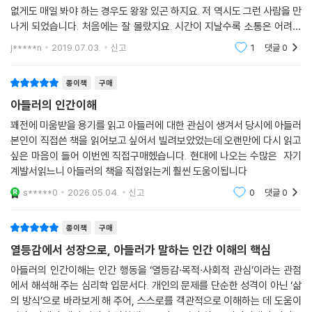
없게도 매일 봐야 하는 경우도 왕왕 있곤 하지요. 저 역시도 그런 사람을 만
나게 되었습니다. 처음에는 잘 몰랐지요. 시간이 지날수록 소통은 어려워
만 갑니다. 화도 내어 봤지만 내가 이상한 것 같아서 심리학 책도 무수히 읽
j*****n
2019.07.03.
신고
1
댓글
0
어봤습니다.
종이책
구매
아들러의 인간이해
꽤전에 미움받을 용기를 읽고 아들러에 대한 관심이 생겨서 당시에 아들러
본인이 직접쓴 책을 읽어보고 싶어서 빌려보았었는데 오랜만에 다시 읽고
싶은 마음이 들어 이번엔 직접구매헸습니다. 현대에 나오는 수많은 자기
계발서읽느니 아들러의 책을 직접읽는게 훨씬 도움이됩니다
s*****0
2026.05.04.
신고
0
댓글
0
종이책
구매
열등감에서 성장으로, 아들러가 말하는 인간 이해의 핵심
아들러의 인간이해는 인간 행동을 ‘열등감·목적·사회적 관심’이라는 관점
에서 해석해 주는 심리학 입문서다. 개인의 문제를 단순한 성격이 아닌 ‘삶
의 방식’으로 바라보게 해 주어, 스스로를 객관적으로 이해하는 데 도움이