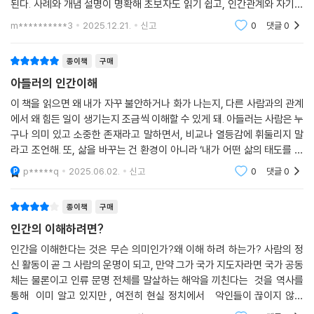
된다. 사례와 개념 설명이 명확해 초보자도 읽기 쉽고, 인간관계와 자기성
장에 적용할 수 있는 실용적인 통찰을 제공한다.
m**********3
2025.12.21.
신고
0
댓글
0
종이책
구매
아들러의 인간이해
이 책을 읽으면 왜 내가 자꾸 불안하거나 화가 나는지, 다른 사람과의 관계
에서 왜 힘든 일이 생기는지 조금씩 이해할 수 있게 돼. 아들러는 사람은 누
구나 의미 있고 소중한 존재라고 말하면서, 비교나 열등감에 휘둘리지 말
라고 조언해. 또, 삶을 바꾸는 건 환경이 아니라 ‘내가 어떤 삶의 태도를 가
지느냐’에 달려 있다고 해. 자기 자신에 대해 고민도 많고, 미래에 대한 불
p*****q
2025.06.02.
신고
0
댓글
0
안도 큰
종이책
구매
인간의 이해하려면?
인간을 이해한다는 것은 무슨 의미인가?왜 이해 하려 하는가? 사람의 정
신 활동이 곧 그 사람의 운명이 되고, 만약 그가 국가 지도자라면 국가 공동
체는 물론이고 인류 문명 전체를 말살하는 해악을 끼친다는 것을 역사를
통해 이미 알고 있지만 , 여전히 현실 정치에서 악인들이 끊이지 않음
은 우리가 그토록 인간을 제대로 분별하지 못함을 증거 한다.삶에서 사람