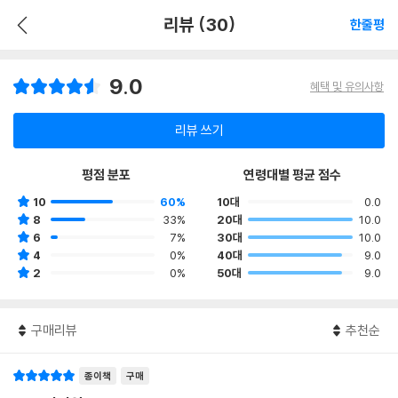
리뷰 (30)
한줄평
9.0
혜택 및 유의사항
리뷰 쓰기
평점 분포
연령대별 평균 점수
10
60%
10대
0.0
8
33%
20대
10.0
6
7%
30대
10.0
4
0%
40대
9.0
2
0%
50대
9.0
구매리뷰
추천순
종이책
구매