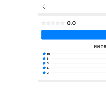
0.0
평점 분
10
8
6
4
2