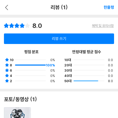
리뷰 (1)
한줄평
8.0
혜택 및 유의사항
리뷰 쓰기
평점 분포
연령대별 평균 점수
10
0%
10대
0.0
8
100%
20대
0.0
6
0%
30대
0.0
4
0%
40대
0.0
2
0%
50대
8.0
포토/동영상 (1)