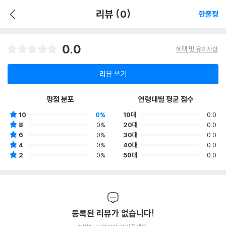
리뷰 (0)
한줄평
0.0
혜택 및 유의사항
리뷰 쓰기
평점 분포
연령대별 평균 점수
10
0%
10대
0.0
8
0%
20대
0.0
6
0%
30대
0.0
4
0%
40대
0.0
2
0%
50대
0.0
등록된 리뷰가 없습니다!