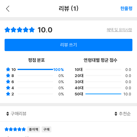
리뷰 (1)
한줄평
10.0
혜택 및 유의사항
리뷰 쓰기
평점 분포
연령대별 평균 점수
10
100%
10대
0.0
8
0%
20대
0.0
6
0%
30대
0.0
4
0%
40대
0.0
2
0%
50대
10.0
구매리뷰
추천순
종이책
구매