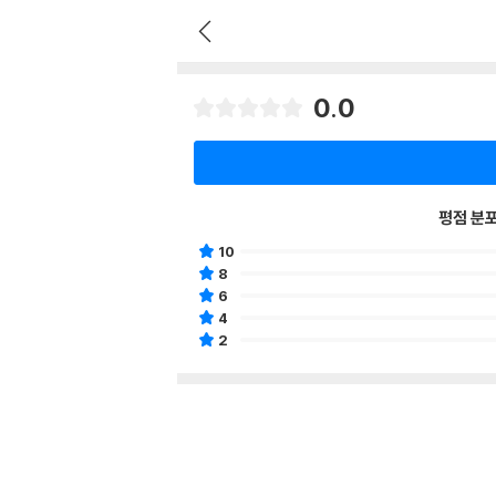
0.0
평점 분
10
8
6
4
2