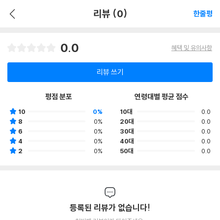
리뷰 (0)
한줄평
0.0
혜택 및 유의사항
리뷰 쓰기
평점 분포
연령대별 평균 점수
10
0%
10대
0.0
8
0%
20대
0.0
6
0%
30대
0.0
4
0%
40대
0.0
2
0%
50대
0.0
등록된 리뷰가 없습니다!