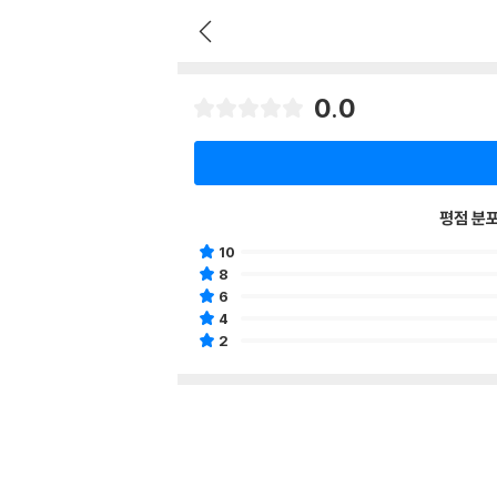
0.0
평점 분
10
8
6
4
2