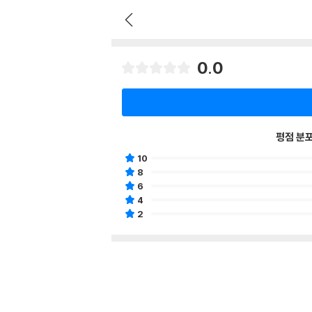
0.0
평점 분
10
8
6
4
2