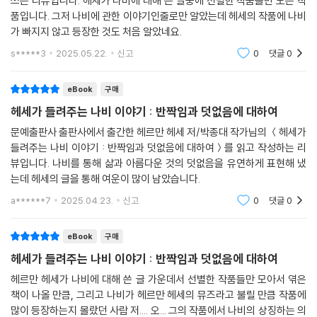
쓰는 리뷰입니다. 헤세가 나비에 대해 쓴 글중에 선별한 작품들만 모은 작
품입니다. 그저 나비에 관한 이야기인줄로만 알았는데 헤세의 작품에 나비
가 빠지지 않고 등장한 것도 처음 알았네요.
s*****3
2025.05.22.
신고
0
댓글
0
eBook
구매
헤세가 들려주는 나비 이야기 : 반짝임과 덧없음에 대하여
문예출판사 출판사에서 출간한 헤르만 헤세 저/박종대 작가님의 ＜헤세가
들려주는 나비 이야기 : 반짝임과 덧없음에 대하여＞를 읽고 작성하는 리
뷰입니다. 나비를 통해 삶과 아름다운 것의 덧없음을 유연하게 표현해 냈
는데 헤세의 글을 통해 여운이 많이 남았습니다.
a******7
2025.04.23.
신고
0
댓글
0
eBook
구매
헤세가 들려주는 나비 이야기 : 반짝임과 덧없음에 대하여
헤르만 헤세가 나비에 대해 쓴 글 가운데서 선별한 작품들만 모아서 엮은
책이 나올 만큼, 그리고 나비가 헤르만 헤세의 뮤즈라고 불릴 만큼 작품에
많이 등장하는지 몰랐던 사람 저.... 오... 그의 작품에서 나비의 상징하는 의