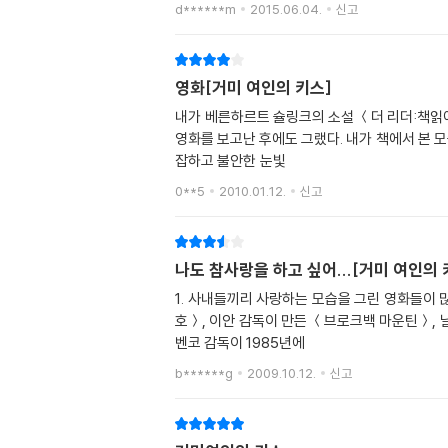
d******m
2015.06.04.
신고
영화[거미 여인의 키스]
내가 베른하르트 슐링크의 소설 ＜더 리더:책읽어주는 남자＞를 읽으면서 한나를 떠올리면 그 모습은 '케이트 윈
영화를 보고난 후에도 그랬다. 내가 책에서 본 모습
잡하고 불안한 눈빛
0**5
2010.01.12.
신고
나도 참사랑을 하고 싶어...[거미 여인의 
1. 사내들끼리 사랑하는 모습을 그린 영화들이 
호＞, 이안 감독이 만든 ＜브로크백 마운틴＞, 닐 조단 감독이 만든 ＜크라잉 게임＞, 우리나라 영
벤코 감독이 1985년에
b******g
2009.10.12.
신고