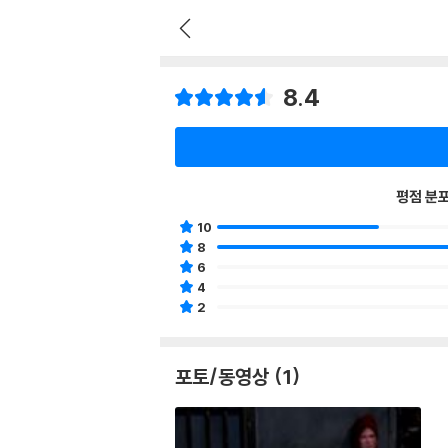
8.4
평점 분
10
8
6
4
2
포토/동영상 (1)