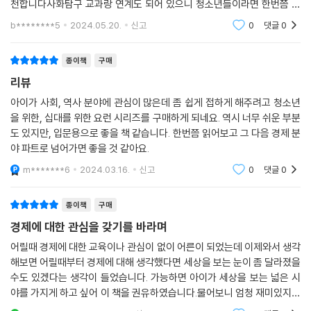
천합니다사화탐구 교과랑 연계도 되어 있으니 청소년들이라면 한번쯤 읽
어보면 도움이 많이 될 거 같어요
b********5
2024.05.20.
신고
0
댓글
0
종이책
구매
리뷰
아이가 사회, 역사 분야에 관심이 많은데 좀 쉽게 접하게 해주려고 청소년
을 위한, 십대를 위한 요런 시리즈를 구매하게 되네요. 역시 너무 쉬운 부분
도 있지만, 입문용으로 좋을 책 같습니다. 한번쯤 읽어보고 그 다음 경제 분
야 파트로 넘어가면 좋을 것 같아요.
m*******6
2024.03.16.
신고
0
댓글
0
종이책
구매
경제에 대한 관심을 갖기를 바라며
어릴때 경제에 대한 교육이나 관심이 없이 어른이 되었는데 이제와서 생각
해보면 어릴때부터 경제에 대해 생각했다면 세상을 보는 눈이 좀 달라졌을
수도 있겠다는 생각이 들었습니다. 가능하면 아이가 세상을 보는 넓은 시
야를 가지게 하고 싶어 이 책을 권유하였습니다.물어보니 엄청 재미있지는
않다고 하는데 그래도 잘 읽었다고 합니다. 조금이나마 생각 해 볼 수 있는