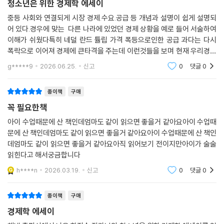
청소년은 위한 경제학 에세이
중등 사회와 연결되게 시장 경제.수요.공급 등 개념과 설명이 쉽게 설명되
어 있다.경우에 맞는 다른 나라에 있었던 경제 상황을 예로 들어 서술하여
이해가 쉬웠다특히 네덜 란드 튤립 가격 폭등으로인한 공급 과다는 다시
폭락으로 이어져 경제에 큰타격을 주는데 이런것들을 보며 현재 우리경제
흐름도 조금 이해하게되었다.
g*****9
2026.06.25.
신고
0
댓글
0
종이책
구매
꼭 필요한책
아이 수업때문에 산 책인데엄마도 같이 읽으면 좋을거 같아요아이 수업때
문에 산 책인데엄마도 같이 읽으면 좋을거 같아요아이 수업때문에 산 책인
데엄마도 같이 읽으면 좋을거 같아요아직 읽어보기 전이지만아이가 술술
읽힌다고 해서궁금합니다
h****n
2026.03.19.
신고
0
댓글
0
종이책
구매
경제학 에세이