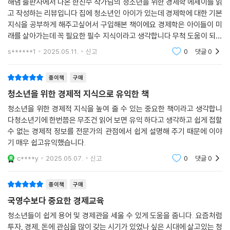
해냄 출판사에서 나온 한진수 작가님의 청소년을 위한 경제학 에세이를 읽
고 작성하는 리뷰입니다 집에 청소년인 아이가 있는데 경제학에 대한 기본
지식을 공부하게 해주고싶어서 구입해본 책이에요 경제학은 아이들이 미
래를 살아가는데 꼭 필요한 필수 지식이라고 생각합니다 무척 도움이 되는
좋은책인것 같아요
s******1
2025.05.11.
신고
0
댓글
0
종이책
구매
청소년을 위한 경제적 지식으로 유익한 책
청소년을 위한 경제적 지식을 높여 줄 수 있는 중요한 책이라고 생각합니
다청소년기에 한번쯤은 무조건 읽어 보면 유익 하다고 생각하고 쉽게 접할
수 없는 경제적 정보를 전문가의 관점에서 쉽게 설명해 주기 때문에 이야
기 매우 쉽고유익했습니다.
c****y
2025.05.07.
신고
0
댓글
0
종이책
구매
국영수보다 중요한 경제교육
청소년들이 쉽게 용어 및 경제관을 세울 수 있게 도움을 줍니다. 요즘처럼
투자, 경제, 돈에 관심을 많이 갖는 시기가 있었나 싶은 시대에 살고있는 청