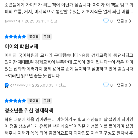
소년들에게 가이드가 되는 책이 아닌가 싶습니다. 아이가 이 책을 읽고 화
폐의 흐름, 거시, 미시적으로 통찰할 수있는 기초지식을 알게 되길 바랍니
다.
a*****4
2025.03.11.
신고
0
댓글
0
종이책
구매
아이의 학원교재
아이의 국어학원의 교재라 구매했습니다~요즘 경제교육이 중요시되고
있지만 제대로된 경제교육이 부족한데 도움이 많이 됩니다~이 책은 재미
있는 삽화와 여러가지 경제 용어를 쉽게 풀이하고 설명하고 있어 좋습니다
~여러번 읽으면 좋을 듯 합니다
c******3
2025.03.03.
신고
0
댓글
0
종이책
구매
청소년을 위한 경제학책
학원 때문에 처음 읽어봤는데 이해하기도 쉽고 개념들이 잘 설명이 되어있
어 정말 청소년에게 유용한 책이네요^^어려운 개념을 예를 들어가며 설명
해주니 이해가 쏙쏙 되어 좋았어요표지 디자인도 이쁘고 구성도 알차서 추