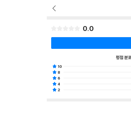
0.0
평점 분
10
8
6
4
2