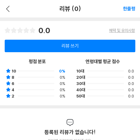
리뷰 (0)
한줄평
0.0
혜택 및 유의사항
리뷰 쓰기
평점 분포
연령대별 평균 점수
10
0%
10대
0.0
8
0%
20대
0.0
6
0%
30대
0.0
4
0%
40대
0.0
2
0%
50대
0.0
등록된 리뷰가 없습니다!