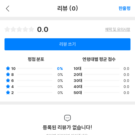
리뷰 (0)
한줄평
0.0
혜택 및 유의사항
리뷰 쓰기
평점 분포
연령대별 평균 점수
10
0%
10대
0.0
8
0%
20대
0.0
6
0%
30대
0.0
4
0%
40대
0.0
2
0%
50대
0.0
등록된 리뷰가 없습니다!