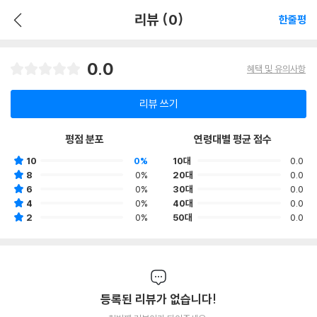
리뷰 (0)
한줄평
0.0
혜택 및 유의사항
리뷰 쓰기
평점 분포
연령대별 평균 점수
10
0%
10대
0.0
8
0%
20대
0.0
6
0%
30대
0.0
4
0%
40대
0.0
2
0%
50대
0.0
등록된 리뷰가 없습니다!