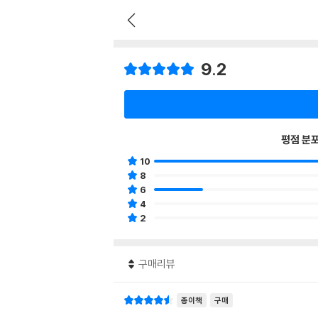
9.2
평점 분
10
8
6
4
2
구매리뷰
종이책
구매