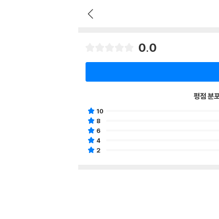
0.0
평점 분
10
8
6
4
2