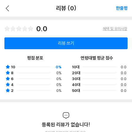
리뷰 (0)
한줄평
0.0
혜택 및 유의사항
리뷰 쓰기
평점 분포
연령대별 평균 점수
10
0%
10대
0.0
8
0%
20대
0.0
6
0%
30대
0.0
4
0%
40대
0.0
2
0%
50대
0.0
등록된 리뷰가 없습니다!