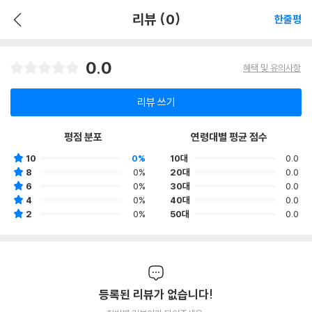
리뷰 (0)
한줄평
0.0
혜택 및 유의사항
리뷰 쓰기
평점 분포
연령대별 평균 점수
10
0%
10대
0.0
8
0%
20대
0.0
6
0%
30대
0.0
4
0%
40대
0.0
2
0%
50대
0.0
등록된 리뷰가 없습니다!