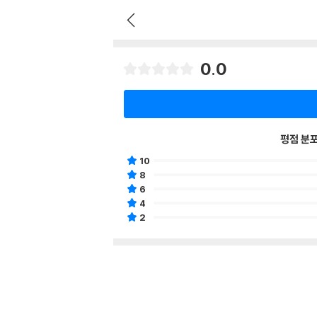
0.0
평점 분
10
8
6
4
2