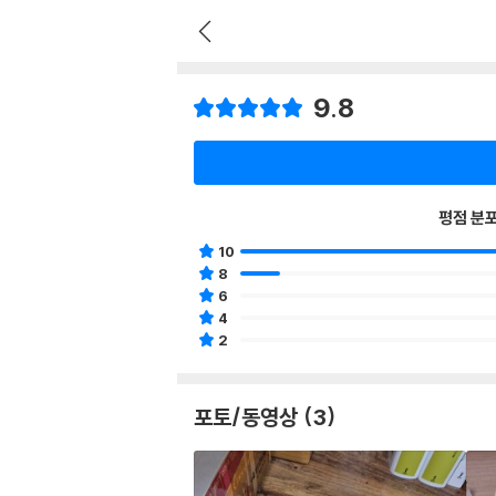
9.8
평점 분
10
8
6
4
2
포토/동영상 (3)