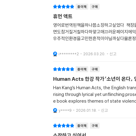
종이책
구매
휴먼 액트
영어로번역된책을하나쯤소장하고싶었다 책장
면도참거질거칠하다하얗고매끄러운페이지에익
우주적인환경을고민한흔적이아닐까싶다물론정
i********2
2026.03.20.
신고
종이책
구매
Human Acts 한강 작가『소년이 온다』
Han Kang’s Human Acts, the English trans
rising through lyrical yet unflinching pr
e book explores themes of state violenc
y****9
2026.01.18.
신고
종이책
구매
소장하고 싶어서