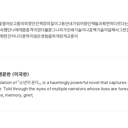
을열어보고좀의외였던건책장의질이그동안내가읽어왔던책들과확연히다르다는
숙했던나에게좀충격이었다물론그나라가인쇄기술이나표백기술이덜해서그런
확한건아니다흔하지않은경험을하게된게교훈이
 영문판 (미국판)
lation of 『소년이 온다』, is a hauntingly powerful novel that captures 
ose. Told through the eyes of multiple narrators whose lives are fo
e, memory, grief,