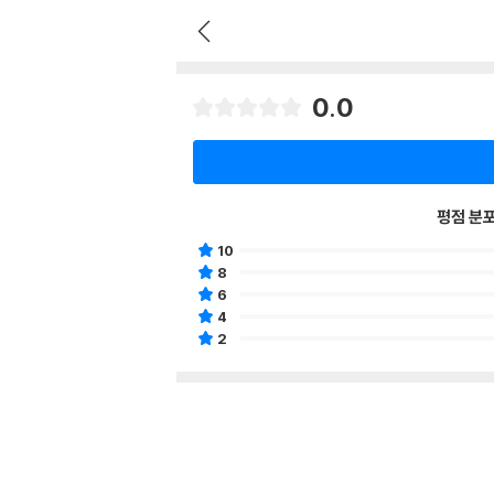
0.0
평점 분
10
8
6
4
2