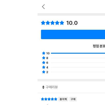
10.0
평점 분
10
8
6
4
2
구매리뷰
종이책
구매