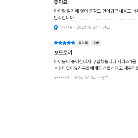
좋아요
아이랑 읽기에 영어 문장도 안어렵고 내용도 너
만족합니다.......................................................................
r****9
2020.10.24.
신고
종이책
구매
꼬므토끼
아이들이 좋아한데서 구입했습니다.시리즈 1을 
ㅈㅐ미있어요친구들에게도 선물하려고 재구입
s*****3
2024.09.04.
신고