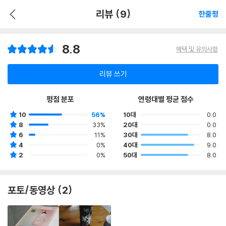
리뷰 (9)
한줄평
8.8
혜택 및 유의사항
리뷰 쓰기
평점 분포
연령대별 평균 점수
10
56%
10대
0.0
8
33%
20대
0.0
6
11%
30대
8.0
4
0%
40대
9.0
2
0%
50대
8.0
포토/동영상 (2)