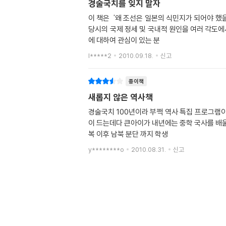
경술국치를 잊지 말자
이 책은 '왜 조선은 일본의 식민지가 되어야 했을
당시의 국제 정세 및 국내적 원인을 여러 각도에
에 대하여 관심이 있는 분
l*****2
2010.09.18.
신고
종이책
새롭지 않은 역사책
경술국치 100년이라 부쩍 역사 특집 프로그램이
이 드는데다 큰아이가 내년에는 중학 국사를 배
복 이후 남북 분단 까지 학생
y********o
2010.08.31.
신고