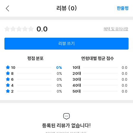
리뷰 (0)
한줄평
0.0
혜택 및 유의사항
리뷰 쓰기
평점 분포
연령대별 평균 점수
10
0%
10대
0.0
8
0%
20대
0.0
6
0%
30대
0.0
4
0%
40대
0.0
2
0%
50대
0.0
등록된 리뷰가 없습니다!