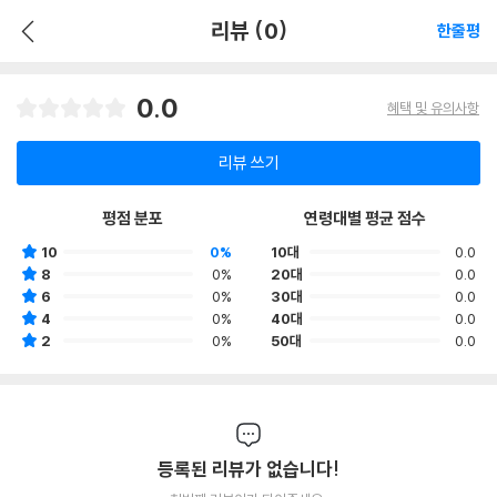
리뷰 (0)
한줄평
0.0
혜택 및 유의사항
리뷰 쓰기
평점 분포
연령대별 평균 점수
10
0%
10대
0.0
8
0%
20대
0.0
6
0%
30대
0.0
4
0%
40대
0.0
2
0%
50대
0.0
등록된 리뷰가 없습니다!