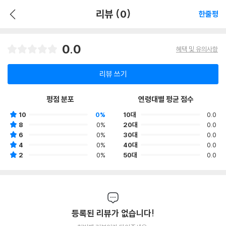
리뷰 (0)
한줄평
0.0
혜택 및 유의사항
리뷰 쓰기
평점 분포
연령대별 평균 점수
10
0%
10대
0.0
8
0%
20대
0.0
6
0%
30대
0.0
4
0%
40대
0.0
2
0%
50대
0.0
등록된 리뷰가 없습니다!