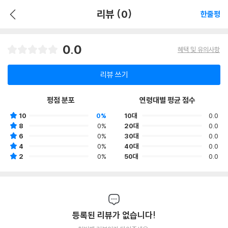
리뷰 (0)
한줄평
0.0
혜택 및 유의사항
리뷰 쓰기
평점 분포
연령대별 평균 점수
10
0%
10대
0.0
8
0%
20대
0.0
6
0%
30대
0.0
4
0%
40대
0.0
2
0%
50대
0.0
등록된 리뷰가 없습니다!