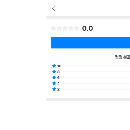
0.0
평점 분
10
8
6
4
2