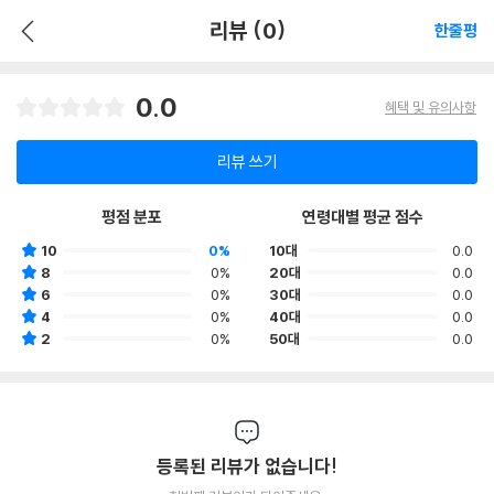
리뷰 (0)
한줄평
0.0
혜택 및 유의사항
리뷰 쓰기
평점 분포
연령대별 평균 점수
10
0%
10대
0.0
8
0%
20대
0.0
6
0%
30대
0.0
4
0%
40대
0.0
2
0%
50대
0.0
등록된 리뷰가 없습니다!