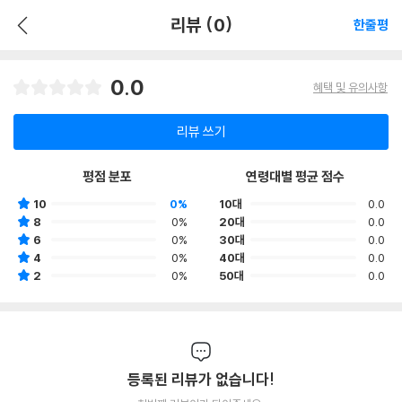
리뷰 (0)
한줄평
0.0
혜택 및 유의사항
리뷰 쓰기
평점 분포
연령대별 평균 점수
10
0%
10대
0.0
8
0%
20대
0.0
6
0%
30대
0.0
4
0%
40대
0.0
2
0%
50대
0.0
등록된 리뷰가 없습니다!