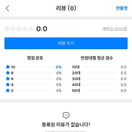
리뷰 (0)
한줄평
0.0
혜택 및 유의사항
리뷰 쓰기
평점 분포
연령대별 평균 점수
10
0%
10대
0.0
8
0%
20대
0.0
6
0%
30대
0.0
4
0%
40대
0.0
2
0%
50대
0.0
등록된 리뷰가 없습니다!