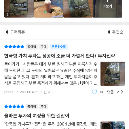
1
더보기
5
구매리뷰
추천순
종이책
구매
주간우수작
한국형 가치 투자는 성공에 조금 더 가깝게 한다/ 투자전략
들어가기 사람들은 대개 부를 원하고 부를 이룩하기 위
해 노력한다. 그 노력의 일환으로 요즘은 주식에 많은 마
음을 쏟고 있다. 흔히 개미라고 하는 개인 투자자들이 주
식을 구입하고 부를 축적하기 위해서는 많은 난관이 기다
리고 있다. 이 책은 그런 난관을 극복해 보려는 노력의 방
j****3
2021.04.21.
신고
38
댓글
32
법으로 제시해 보고 있는 글이다. 저자는 가치 투자라는
것을 중요하게 여긴다. 저자들이
종이책
구매
올바른 투자의 여정을 위한 길잡이
'한국형 가치투자 전략'은 무려 2004년에 출간된, 제법