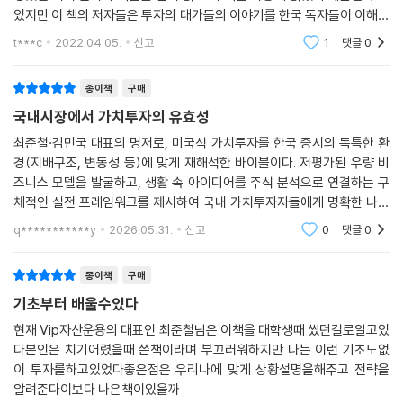
있지만 이 책의 저자들은 투자의 대가들의 이야기를 한국 독자들이 이해하
기 쉽게 전달해주는 역할을 하고 있다. 만약 투자에 대해서 처음 공부하는
t***c
2022.04.05.
신고
1
댓글
0
사람들이 이
종이책
구매
국내시장에서 가치투자의 유효성
최준철·김민국 대표의 명저로, 미국식 가치투자를 한국 증시의 독특한 환
경(지배구조, 변동성 등)에 맞게 재해석한 바이블이다. 저평가된 우량 비
즈니스 모델을 발굴하고, 생활 속 아이디어를 주식 분석으로 연결하는 구
체적인 실전 프레임워크를 제시하여 국내 가치투자자들에게 명확한 나침
반 역할을 해준다.
q***********y
2026.05.31.
신고
0
댓글
0
종이책
구매
기초부터 배울수있다
현재 Vip자산운용의 대표인 최준철님은 이책을 대학생때 썼던걸로알고있
다본인은 치기어렸을때 쓴책이라며 부끄러워하지만 나는 이런 기초도없
이 투자를하고있었다좋은점은 우리나에 맞게 상황설명을해주고 전략을
알려준다이보다 나은책이있을까