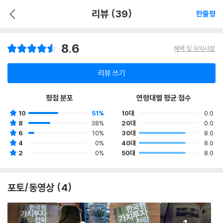
리뷰 (39)
한줄평
8.6
혜택 및 유의사항
리뷰 쓰기
평점 분포
연령대별 평균 점수
10
51%
10대
0.0
8
38%
20대
0.0
6
10%
30대
8.0
4
0%
40대
8.0
2
0%
50대
8.0
포토/동영상 (4)