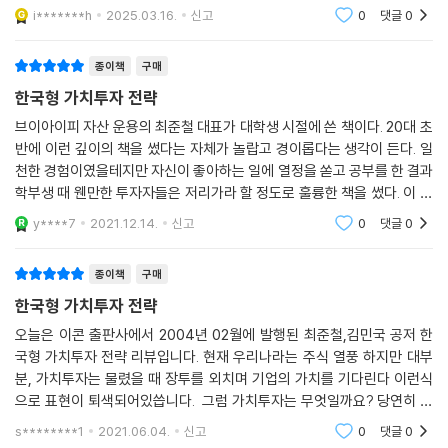
i*******h
2025.03.16.
신고
0
댓글
0
종이책
구매
한국형 가치투자 전략
브이아이피 자산 운용의 최준철 대표가 대학생 시절에 쓴 책이다. 20대 초
반에 이런 깊이의 책을 썼다는 자체가 놀랍고 경이롭다는 생각이 든다. 일
천한 경험이였을테지만 자신이 좋아하는 일에 열정을 쏟고 공부를 한 결과
학부생 때 웬만한 투자자들은 저리가라 할 정도로 훌륭한 책을 썼다. 이 책
은 제목처럼 한국에 맞는 가치 투자에 관한 내용을 담고 있다. 보통 주식은
y****7
2021.12.14.
신고
0
댓글
0
미국 시
종이책
구매
한국형 가치투자 전략
오늘은 이콘 출판사에서 2004년 02월에 발행된 최준철,김민국 공저 한
국형 가치투자 전략 리뷰입니다. 현재 우리나라는 주식 열풍 하지만 대부
분, 가치투자는 물렸을 때 장투를 외치며 기업의 가치를 기다린다 이런식
으로 표현이 퇴색되어있씁니다. 그럼 가치투자는 무엇일까요? 당연히 그
가치를 계산할 줄 알아야합니다. 우리는 인터넷의 발전으로 집에서도 그
s********1
2021.06.04.
신고
0
댓글
0
기업의 분석이 모