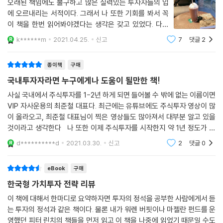
오래된 책임에도 불구하고 많은 실력있는 투자자들의 입
에 오르내리는 서적이다. 그래서 나 또한 기회를 봐서 꼭
이 책을 한번 읽어봐야겠다는 생각은 갖고 있었다. 다만
현재 책장에 꽂힌, 아직 읽지 못한 책이 너무 많았을 뿐. 그
k******m
2021.04.25.
신고
7
댓글
2
런데 이번에 YES24에서 진행하는 '투자 재테크 리뷰 이
벤트'의 목록에 이 책이 있는 것을 보
종이책
구매
국내투자자라면 누구에게나 도움이 될만한 책!
사실 국내에서 주식투자를 1-2년 하게 되면 들어볼 수 밖에 없는 이름이면
VIP 자사운용의 최준철 대표다. 최근에는 유튜브에도 주식투자 영상이 많
이 올라오고, 최준철 대표님이 찍은 영상들도 많아져서 대부분 알고 있을
것이라고 생각한다 나 또한 이제 주식투자를 시작한지 약 1년 정도가 되
었지만, 주식투자는 항상 너무 어렵게 느껴진다. 그래도 국내에서 주식투
d**********d
2021.03.30.
신고
2
댓글
0
자를 할 때 모
eBook
구매
한국형 가치투자 전략 리뷰
이 책에 대해서 한마디로 요약하자면 투자의 정석을 공부한 사람에게서 듣
는 투자의 정석과 같은 책이다. 물론 내가 워렌 버핏이나 마젤란 펀드를 운
영했던 피터 린치의 책들을 먼저 읽고 이 책을 나중에 읽었기 때문일 수도