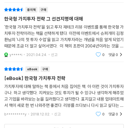
종이책
구매
한국형 가치투자 전략 그 선견지명에 대해
'한국형 가치투자 전략'을 읽고 투자 재테크 리뷰 이벤트를 통해 한국형 가
치투자 전략이라는 책을 선택하게 됐다. 이전에 이벤트에서 슈퍼개미 김정
환님의 '나의 첫 투자 수업'을 읽고 가치투자라는 개념을 처음 알게 되었기
때문에 조금 더 알고 싶어서였다. 이 책의 초판이 2004년이라는 것을 알
고 선견지명 적으로 가치투자의 개념으로 책을 쓰셨다는 것에 대해 참 놀
y*****i
2021.04.24.
신고
0
댓글
0
랍다는 생각
eBook
구매
[eBook] 한국형 가치투자 전략
가치투자에 대해 말하는 책 중에서 처음 집어든 책. 아 이런 것이 가치투자
구나. 하고 생각했다. 지켜보는 것도 투자가 될 수 있구나 생각하게 해주었
고 기업을 바라보는 눈을 길러줬다고 생각한다. 표지갈고 내용 업데이트해
서 책이 새로 한 번 나와주면 좋겠다. 리뷰를 쓰다보니 다시 읽고 싶다는 생
각이 든다. 친구말 듣고, 인터넷 뉴스 기사만 보고 투자처를 정하고 부화뇌
b*********y
2018.12.02.
신고
0
댓글
0
동 하는 사