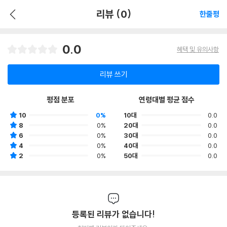
리뷰 (0)
한줄평
0.0
혜택 및 유의사항
리뷰 쓰기
평점 분포
연령대별 평균 점수
10
0%
10대
0.0
8
0%
20대
0.0
6
0%
30대
0.0
4
0%
40대
0.0
2
0%
50대
0.0
등록된 리뷰가 없습니다!