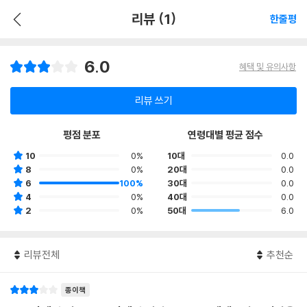
리뷰 (1)
한줄평
6.0
혜택 및 유의사항
리뷰 쓰기
평점 분포
연령대별 평균 점수
10
0%
10대
0.0
8
0%
20대
0.0
6
100%
30대
0.0
4
0%
40대
0.0
2
0%
50대
6.0
리뷰전체
추천순
종이책