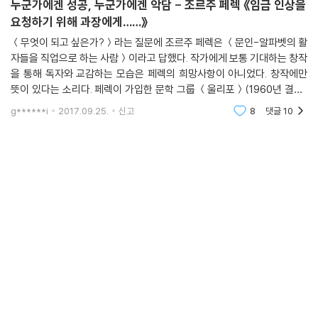
누군가에겐 성공, 누군가에겐 악담 - 조르주 페렉 《임금 인상을
요청하기 위해 과장에게……》
＜무엇이 되고 싶은가?＞라는 질문에 조르주 페렉은 ＜문인-알파벳의 활
자들을 직업으로 하는 사람＞이라고 답했다. 작가에게 보통 기대하는 창작
을 통해 독자와 교감하는 모습은 페렉의 희망사항이 아니었다. 창작에만
뜻이 있다는 소리다. 페렉이 가입한 문학 그룹 ＜울리포＞(1960년 결성)
의 주된 관심사도 ‘문학의 형식화’였다. 이들은 현대 수학, 물리학, 언어학
g******i
2017.09.25.
신고
8
댓글
10
등을 문학에 적용