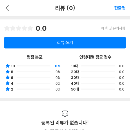
리뷰 (0)
한줄평
0.0
혜택 및 유의사항
리뷰 쓰기
평점 분포
연령대별 평균 점수
10
0%
10대
0.0
8
0%
20대
0.0
6
0%
30대
0.0
4
0%
40대
0.0
2
0%
50대
0.0
등록된 리뷰가 없습니다!