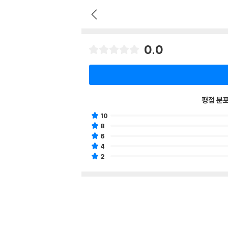
0.0
평점 분
10
8
6
4
2