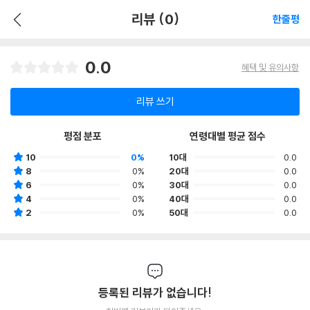
리뷰 (0)
한줄평
0.0
혜택 및 유의사항
리뷰 쓰기
평점 분포
연령대별 평균 점수
10
0%
10대
0.0
8
0%
20대
0.0
6
0%
30대
0.0
4
0%
40대
0.0
2
0%
50대
0.0
등록된 리뷰가 없습니다!