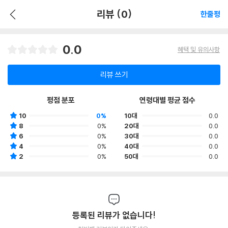
리뷰 (0)
한줄평
0.0
혜택 및 유의사항
리뷰 쓰기
평점 분포
연령대별 평균 점수
10
0%
10대
0.0
8
0%
20대
0.0
6
0%
30대
0.0
4
0%
40대
0.0
2
0%
50대
0.0
등록된 리뷰가 없습니다!