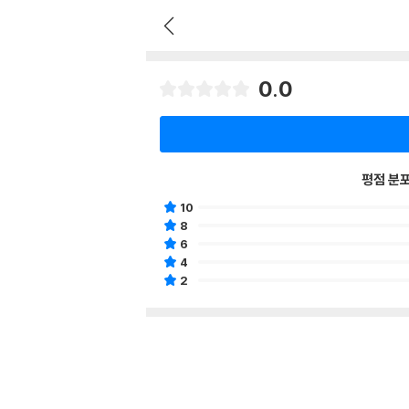
0.0
평점 분
10
8
6
4
2