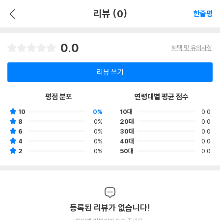
리뷰 (0)
한줄평
0.0
혜택 및 유의사항
리뷰 쓰기
평점 분포
연령대별 평균 점수
10
0%
10대
0.0
8
0%
20대
0.0
6
0%
30대
0.0
4
0%
40대
0.0
2
0%
50대
0.0
등록된 리뷰가 없습니다!