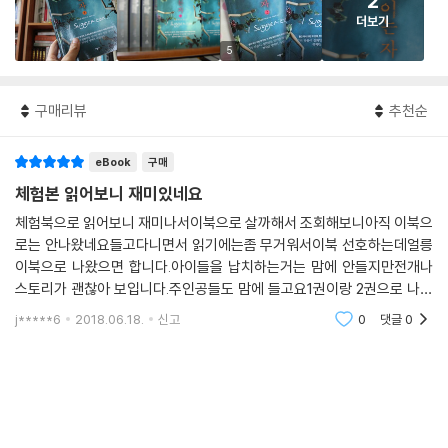
2
더보기
5
구매리뷰
추천순
eBook
구매
체험본 읽어보니 재미있네요
체험북으로 읽어보니 재미나서이북으로 살까해서 조회해보니아직 이북으
로는 안나왔네요들고다니면서 읽기에는좀 무거워서이북 선호하는데얼릉
이북으로 나왔으면 합니다.아이들을 납치하는거는 맘에 안들지만전개나
스토리가 괜찮아 보입니다.주인공들도 맘에 들고요1권이랑 2권으로 나누
어져 있던데1,2권 다 이북으로 빠른시일내에 만나보고 싶습니다.
j*****6
2018.06.18.
신고
0
댓글
0