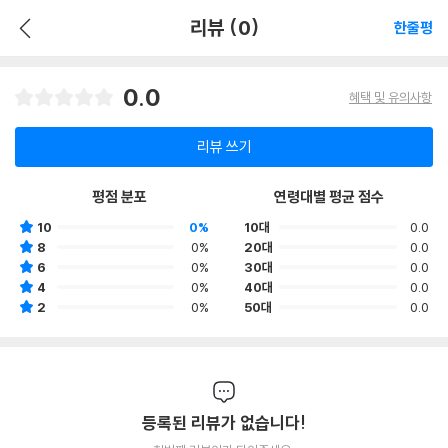
리뷰 (0)
한줄평
0.0
혜택 및 유의사항
리뷰 쓰기
평점 분포
연령대별 평균 점수
10
0%
10대
0.0
8
0%
20대
0.0
6
0%
30대
0.0
4
0%
40대
0.0
2
0%
50대
0.0
등록된 리뷰가 없습니다!